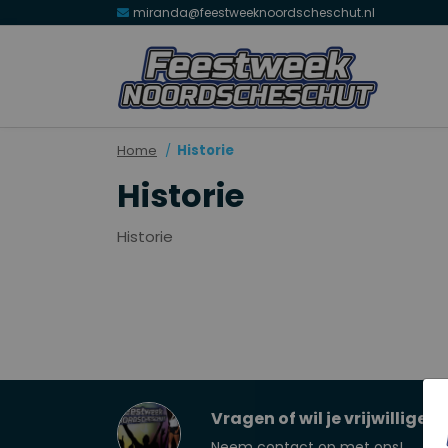
miranda@feestweeknoordscheschut.nl
Home
Historie
Historie
Historie
Vragen of wil je vrijwilliger
Neem contact op met ons!