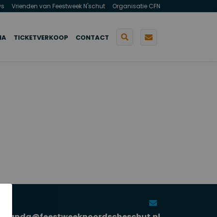
ws
Vrienden van Feestweek N'schut
Organisatie CFN
MA
TICKETVERKOOP
CONTACT
iranda@feestweeknoordscheschut.nl