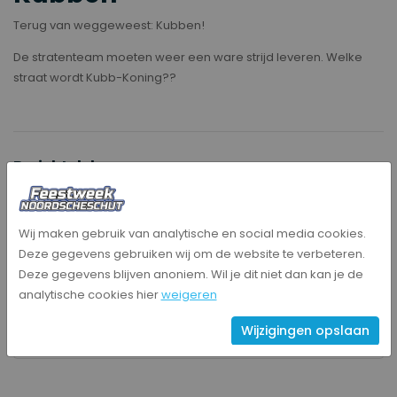
Terug van weggeweest: Kubben!
De stratenteam moeten weer een ware strijd leveren. Welke
straat wordt Kubb-Koning??
Bericht delen
Wij maken gebruik van analytische en social media cookies.
Deze gegevens gebruiken wij om de website te verbeteren.
Informatie
Deze gegevens blijven anoniem. Wil je dit niet dan kan je de
analytische cookies hier
weigeren
13 augustus 2026
18:30 - 20:00 uur
Wijzigingen opslaan
Feesttent Noordscheschut